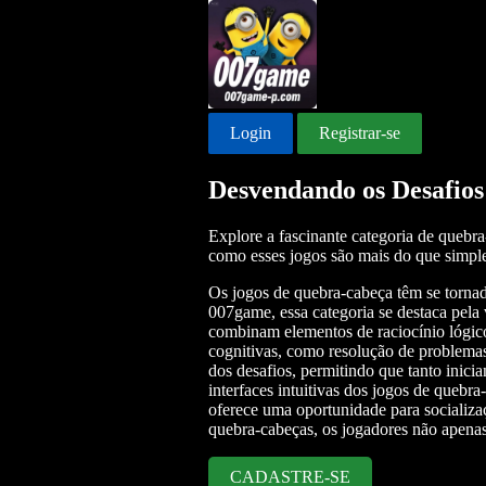
Login
Registrar-se
Desvendando os Desafio
Explore a fascinante categoria de quebr
como esses jogos são mais do que simple
Os jogos de quebra-cabeça têm se tornado
007game, essa categoria se destaca pela
combinam elementos de raciocínio lógico
cognitivas, como resolução de problemas,
dos desafios, permitindo que tanto inici
interfaces intuitivas dos jogos de queb
oferece uma oportunidade para socializ
quebra-cabeças, os jogadores não apenas
CADASTRE-SE