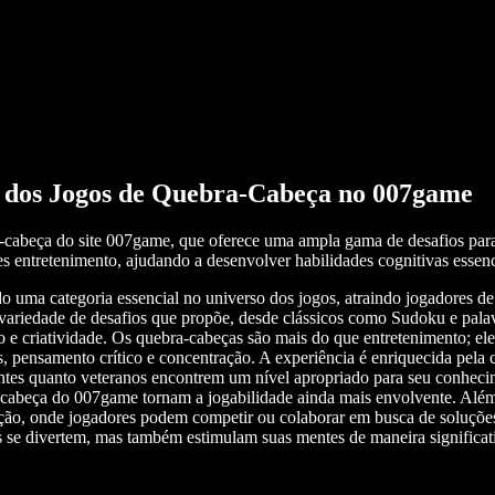
s dos Jogos de Quebra-Cabeça no 007game
a-cabeça do site 007game, que oferece uma ampla gama de desafios para
s entretenimento, ajudando a desenvolver habilidades cognitivas essenc
 uma categoria essencial no universo dos jogos, atraindo jogadores de 
 variedade de desafios que propõe, desde clássicos como Sudoku e pala
 e criatividade. Os quebra-cabeças são mais do que entretenimento; el
 pensamento crítico e concentração. A experiência é enriquecida pela c
antes quanto veteranos encontrem um nível apropriado para seu conhecim
ra-cabeça do 007game tornam a jogabilidade ainda mais envolvente. Além
ação, onde jogadores podem competir ou colaborar em busca de soluções
 se divertem, mas também estimulam suas mentes de maneira significat