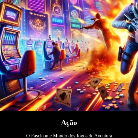
Ação
O Fascinante Mundo dos Jogos de Aventura