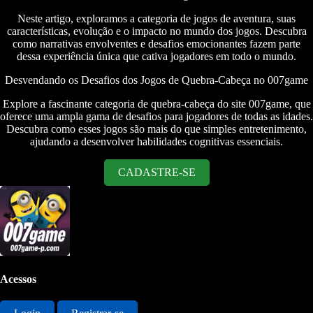
Neste artigo, exploramos a categoria de jogos de aventura, suas
características, evolução e o impacto no mundo dos jogos. Descubra
como narrativas envolventes e desafios emocionantes fazem parte
dessa experiência única que cativa jogadores em todo o mundo.
Desvendando os Desafios dos Jogos de Quebra-Cabeça no 007game
Explore a fascinante categoria de quebra-cabeça do site 007game, que
oferece uma ampla gama de desafios para jogadores de todas as idades.
Descubra como esses jogos são mais do que simples entretenimento,
ajudando a desenvolver habilidades cognitivas essenciais.
CADASTRE-SE
Acessos